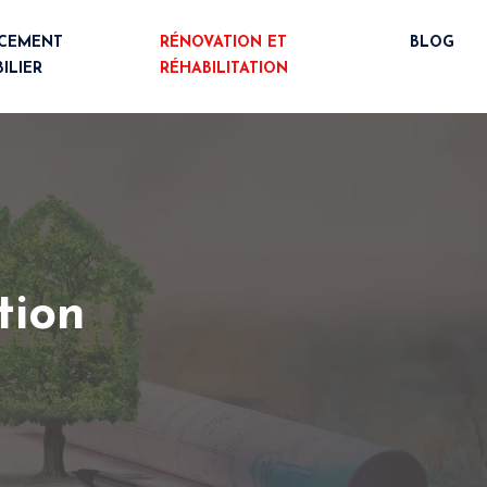
NCEMENT
RÉNOVATION ET
BLOG
ILIER
RÉHABILITATION
tion