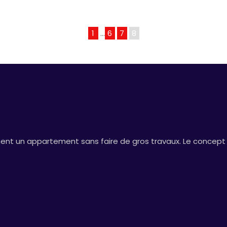
1
…
6
7
8
 un appartement sans faire de gros travaux. Le concept se