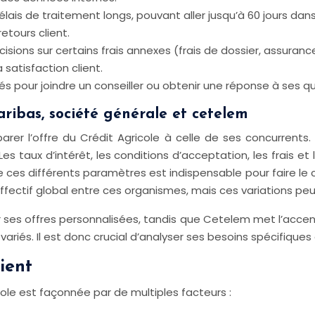
élais de traitement longs, pouvant aller jusqu’à 60 jours dans
etours client.
isions sur certains frais annexes (frais de dossier, assuran
satisfaction client.
tés pour joindre un conseiller ou obtenir une réponse à ses q
ribas, société générale et cetelem
rer l’offre du Crédit Agricole à celle de ses concurrents
s taux d’intérêt, les conditions d’acceptation, les frais e
ces différents paramètres est indispensable pour faire le c
fectif global entre ces organismes, mais ces variations peuv
r ses offres personnalisées, tandis que Cetelem met l’accen
ariés. Il est donc crucial d’analyser ses besoins spécifiques 
ient
cole est façonnée par de multiples facteurs :