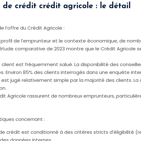
 de crédit crédit agricole : le détail
 l’offre du Crédit Agricole :
e profil de l’emprunteur et le contexte économique, de nombr
e étude comparative de 2023 montre que le Crédit Agricole
ient est fréquemment salué. La disponibilité des conseiller
. Environ 85% des clients interrogés dans une enquête intern
t jugé relativement simple par la majorité des clients. La 
on.
rédit Agricole rassurent de nombreux emprunteurs, particulièr
itiques concernant :
e crédit est conditionné à des critères stricts d’éligibilité 
 des données internes.