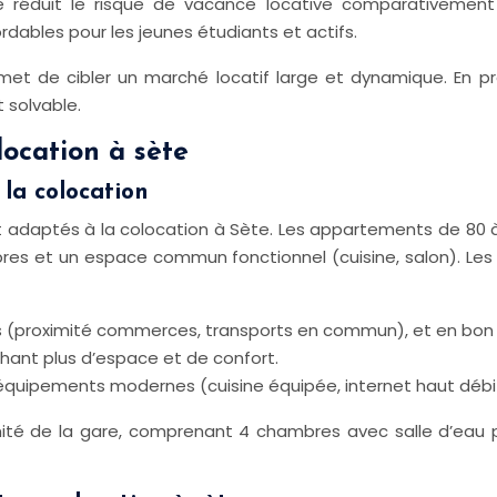
le réduit le risque de vacance locative comparativement à
ables pour les jeunes étudiants et actifs.
et de cibler un marché locatif large et dynamique. En pr
 solvable.
location à sète
la colocation
nt adaptés à la colocation à Sète. Les appartements de 80 à
es et un espace commun fonctionnel (cuisine, salon). Les 
tués (proximité commerces, transports en commun), et en bon
chant plus d’espace et de confort.
 équipements modernes (cuisine équipée, internet haut débi
é de la gare, comprenant 4 chambres avec salle d’eau pri