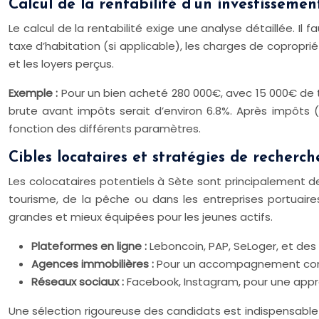
Calcul de la rentabilité d’un investissemen
Le calcul de la rentabilité exige une analyse détaillée. Il 
taxe d’habitation (si applicable), les charges de coproprié
et les loyers perçus.
Exemple :
Pour un bien acheté 280 000€, avec 15 000€ de t
brute avant impôts serait d’environ 6.8%. Après impôts (
fonction des différents paramètres.
Cibles locataires et stratégies de recherch
Les colocataires potentiels à Sète sont principalement des
tourisme, de la pêche ou dans les entreprises portuaire
grandes et mieux équipées pour les jeunes actifs.
Plateformes en ligne :
Leboncoin, PAP, SeLoger, et des 
Agences immobilières :
Pour un accompagnement compl
Réseaux sociaux :
Facebook, Instagram, pour une appro
Une sélection rigoureuse des candidats est indispensable po