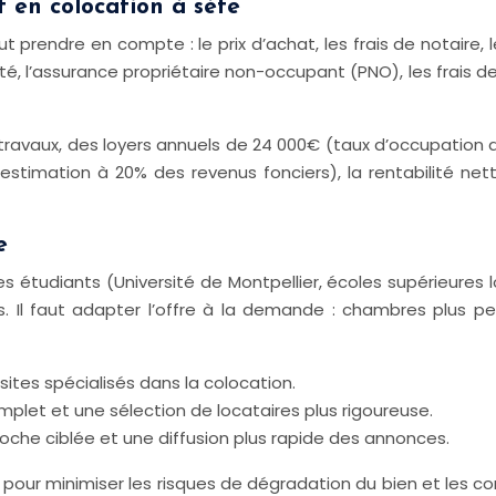
t en colocation à sète
faut prendre en compte : le prix d’achat, les frais de notaire,
té, l’assurance propriétaire non-occupant (PNO), les frais de
ravaux, des loyers annuels de 24 000€ (taux d’occupation d
estimation à 20% des revenus fonciers), la rentabilité nett
e
 étudiants (Université de Montpellier, écoles supérieures l
s. Il faut adapter l’offre à la demande : chambres plus p
sites spécialisés dans la colocation.
et et une sélection de locataires plus rigoureuse.
che ciblée et une diffusion plus rapide des annonces.
ur minimiser les risques de dégradation du bien et les confl