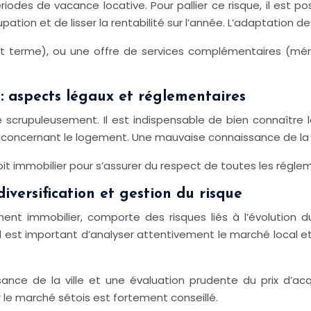
iodes de vacance locative. Pour pallier ce risque, il est p
ation et de lisser la rentabilité sur l’année. L’adaptation d
ourt terme), ou une offre de services complémentaires (mé
 : aspects légaux et réglementaires
tée scrupuleusement. Il est indispensable de bien connaître
ion concernant le logement. Une mauvaise connaissance de la
oit immobilier pour s’assurer du respect de toutes les régle
diversification et gestion du risque
nt immobilier, comporte des risques liés à l’évolution du
l est important d’analyser attentivement le marché local et d
ce de la ville et une évaluation prudente du prix d’acqui
 le marché sétois est fortement conseillé.