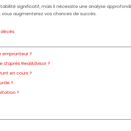
entabilité significatif, mais il nécessite une analyse approf
e, vous augmenterez vos chances de succès.
e décès
e emprunteur ?
e d’après RealAdvisor ?
runt en cours ?
ourde ?
itation ?