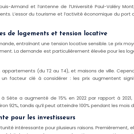
ouis-Armand et l’antenne de l’Université Paul-Valéry Montp
nts. L’essor du tourisme et l’activité économique du po
pes de logements et tension locative
emande, entraînant une tension locative sensible. Le prix m
ogement. La demande est particulièrement élevée pour les l
os, appartements (du T2 au T4), et maisons de ville. Cepe
 un facteur clé à considérer : les prix augmentent sign
 à Sète a augmenté de 15% en 2022 par rapport à 2021, 
on 92%, tandis qu’il peut atteindre 100% pendant les mois de 
nte pour les investisseurs
unité intéressante pour plusieurs raisons. Premièrement, ell